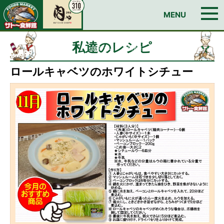
お問い合わせ
MENU
TOP
今週のチラシ
私達のレシピ
イチオシ！おすすめ情報
Edyカードのご案内
日曜朝市
店舗情報
BUTCHER SHOP 肉ゃ
私達のレシピ
筑前ハム
会社情報
求人情報
お問い合わせ
ロールキャベツのホワイトシチュー