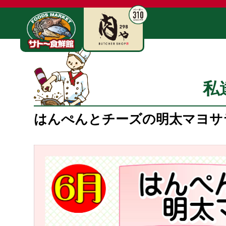
私
はんぺんとチーズの明太マヨサ