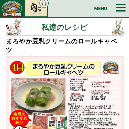
お問い合わせ
MENU
TOP
今週のチラシ
私達のレシピ
イチオシ！おすすめ情報
Edyカードのご案内
日曜朝市
店舗情報
BUTCHER SHOP 肉ゃ
私達のレシピ
筑前ハム
会社情報
求人情報
お問い合わせ
まろやか豆乳クリームのロールキャベ
ツ