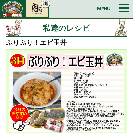
お問い合わせ
MENU
TOP
今週のチラシ
私達のレシピ
イチオシ！おすすめ情報
Edyカードのご案内
日曜朝市
店舗情報
BUTCHER SHOP 肉ゃ
私達のレシピ
筑前ハム
会社情報
求人情報
お問い合わせ
ぷりぷり！エビ玉丼