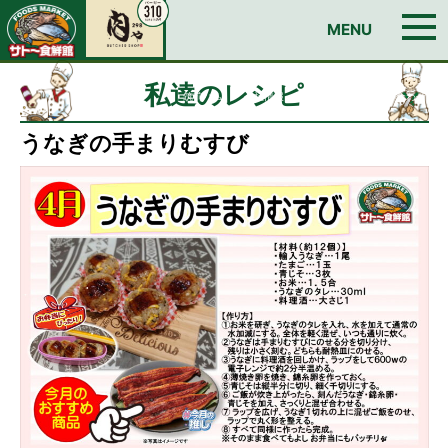
お問い合わせ
MENU
TOP
今週のチラシ
私達のレシピ
イチオシ！おすすめ情報
Edyカードのご案内
日曜朝市
店舗情報
BUTCHER SHOP 肉ゃ
私達のレシピ
筑前ハム
会社情報
求人情報
お問い合わせ
うなぎの手まりむすび