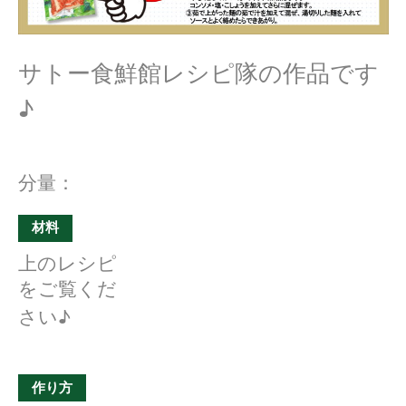
サトー食鮮館レシピ隊の作品です
♪
分量：
材料
上のレシピ
をご覧くだ
さい♪
作り方