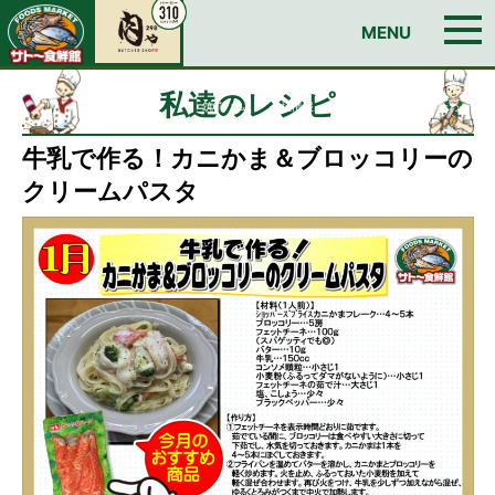
お問い合わせ
MENU
TOP
今週のチラシ
私達のレシピ
イチオシ！おすすめ情報
Edyカードのご案内
日曜朝市
店舗情報
BUTCHER SHOP 肉ゃ
私達のレシピ
筑前ハム
会社情報
求人情報
お問い合わせ
牛乳で作る！カニかま＆ブロッコリーの
クリームパスタ