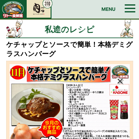
お問い合わせ
MENU
TOP
今週のチラシ
私達のレシピ
イチオシ！おすすめ情報
Edyカードのご案内
日曜朝市
店舗情報
BUTCHER SHOP 肉ゃ
私達のレシピ
筑前ハム
会社情報
求人情報
お問い合わせ
ケチャップとソースで簡単！本格デミグ
ラスハンバーグ