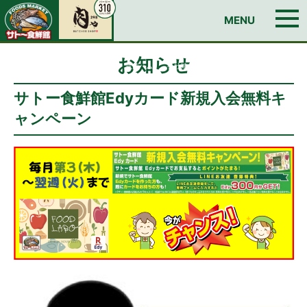
お問い合わせ
MENU
TOP
今週のチラシ
私達のレシピ
イチオシ！おすすめ情報
Edyカードのご案内
日曜朝市
店舗情報
BUTCHER SHOP 肉ゃ
お知らせ
筑前ハム
会社情報
求人情報
お問い合わせ
サトー食鮮館Edyカード新規入会無料キ
ャンペーン