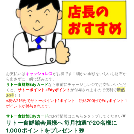
お支払いは
キャッシュレス
がお得です！細かい金額をいちいち財布か
ら出さずに一瞬で済みます。
サトー食鮮館Edyカード
なら事前にチャージしレジでお支払いいただ
くと、
サトーポイント+Edyポイント
が付与されますので便利で
断然
お得
！！
※税込216円でサトーポイント1ポイント、税込200円でEdyポイント１
ポイントが付与されます。
サトー食鮮館Edyカード
のお得情報はこちらをタップしてください▼
サトー食鮮館会員様へ 毎月抽選で20名様に
1,000ポイントをプレゼント🎁